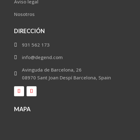
Aviso legal
Nosotros
DIRECCIÓN
931 562 173

info@degend.com

Avinguda de Barcelona, 26

08970 Sant Joan Despí Barcelona, Spain
MAPA