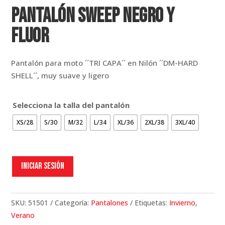
Pantalón Sweep Negro y
Fluor
Pantalón para moto ´´TRI CAPA´´ en Nilón ´´DM-HARD
SHELL´´, muy suave y ligero
Selecciona la talla del pantalón
XS/28
S/30
M/32
L/34
XL/36
2XL/38
3XL/40
Iniciar sesión
SKU:
51501
Categoría:
Pantalones
Etiquetas:
Invierno
,
Verano