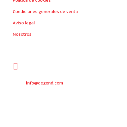
Política de cookies
Condiciones generales de venta
Aviso legal
Nosotros
Dirección

931 562 173

info@degend.com

Avinguda de Barcelona, 26
08970 Sant Joan Despí Barcelona, Spain