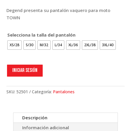
Degend presenta su pantalón vaquero para moto
TOWN
Selecciona la talla del pantalón
XS/28
S/30
M/32
L/34
XL/36
2XL/38
3XL/40
Iniciar sesión
SKU:
52501
Categoría:
Pantalones
Descripción
Información adicional