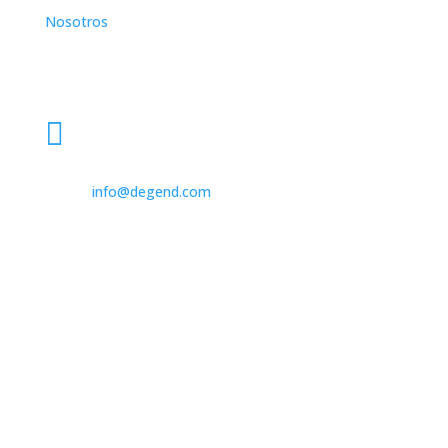
Nosotros
Dirección

931 562 173

info@degend.com

Avinguda de Barcelona, 26
08970 Sant Joan Despí Barcelona, Spain
mapa