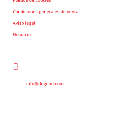
Política de cookies
Condiciones generales de venta
Aviso legal
Nosotros
Dirección

931 562 173

info@degend.com

Avinguda de Barcelona, 26
08970 Sant Joan Despí Barcelona, Spain