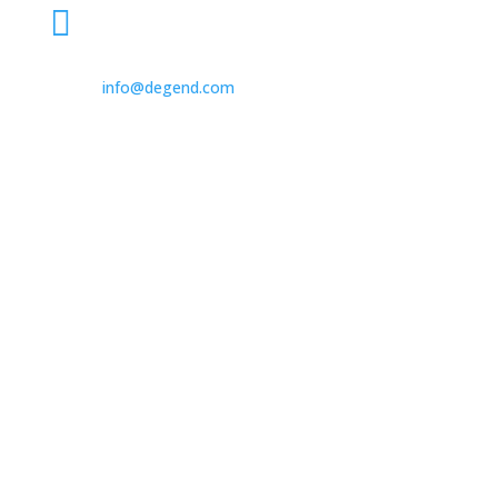

931 562 173

info@degend.com

Avinguda de Barcelona, 26
08970 Sant Joan Despí Barcelona, Spain
mapa