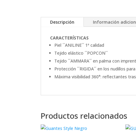
Descripción
Información adicion
CARACTERÍSTICAS
Piel ´´ANILINE´´ 1ª calidad
Tejido elástico ´´POPCON´´
Tejido ´´AMMARA´´ en palma con imprenta
Protección ´´RIGIDA´´ en los nudillos pa
Máxima visibilidad 360°: reflectantes tra
Productos relacionados