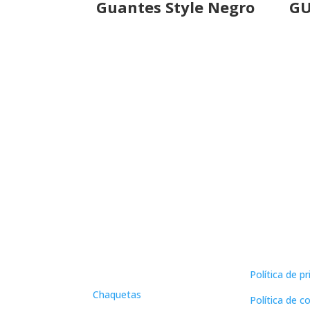
Guantes Style Negro
GU
paginas leg
menú
Política de p
Chaquetas
Política de c