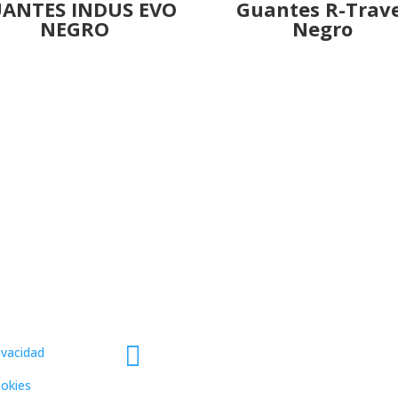
ANTES INDUS EVO
Guantes R-Trav
NEGRO
Negro
ales
Dirección
mapa

rivacidad
931 562 173
ookies