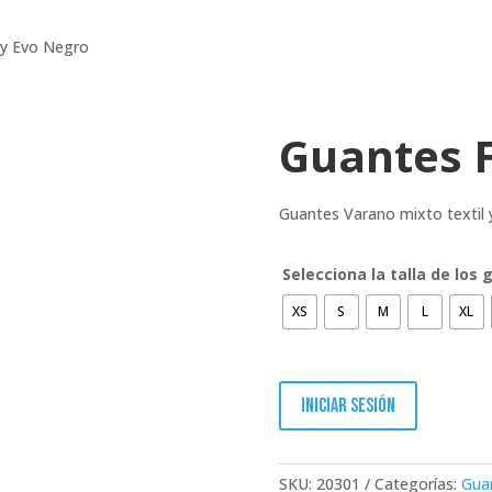
ry Evo Negro
Guantes 
Guantes Varano mixto textil y
Selecciona la talla de los
XS
S
M
L
XL
Iniciar sesión
SKU:
20301
Categorías:
Gua