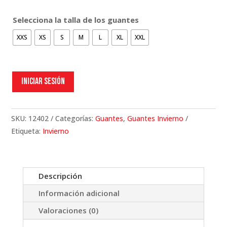
Selecciona la talla de los guantes
XXS
XS
S
M
L
XL
XXL
Iniciar sesión
SKU:
12402
Categorías:
Guantes
,
Guantes Invierno
Etiqueta:
Invierno
Descripción
Información adicional
Valoraciones (0)