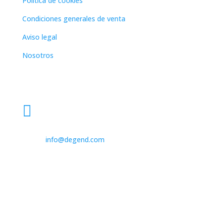
Política de cookies
Condiciones generales de venta
Aviso legal
Nosotros
Dirección

931 562 173

info@degend.com

Avinguda de Barcelona, 26
08970 Sant Joan Despí Barcelona, Spain