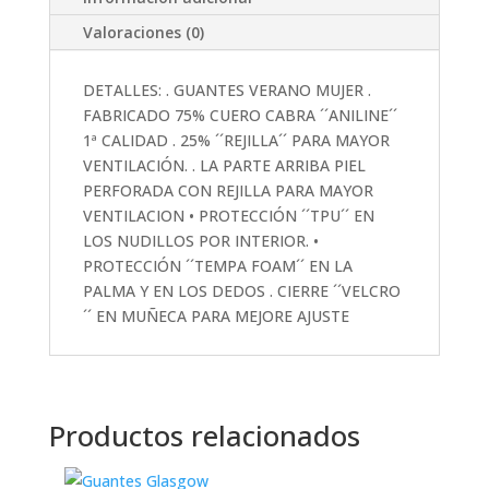
Valoraciones (0)
DETALLES: . GUANTES VERANO MUJER .
FABRICADO 75% CUERO CABRA ´´ANILINE´´
1ª CALIDAD . 25% ´´REJILLA´´ PARA MAYOR
VENTILACIÓN. . LA PARTE ARRIBA PIEL
PERFORADA CON REJILLA PARA MAYOR
VENTILACION • PROTECCIÓN ´´TPU´´ EN
LOS NUDILLOS POR INTERIOR. •
PROTECCIÓN ´´TEMPA FOAM´´ EN LA
PALMA Y EN LOS DEDOS . CIERRE ´´VELCRO
´´ EN MUÑECA PARA MEJORE AJUSTE
Productos relacionados