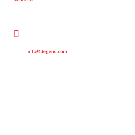
Dirección

931 562 173

info@degend.com

Avinguda de Barcelona, 26
08970 Sant Joan Despí Barcelona, Spain
mapa