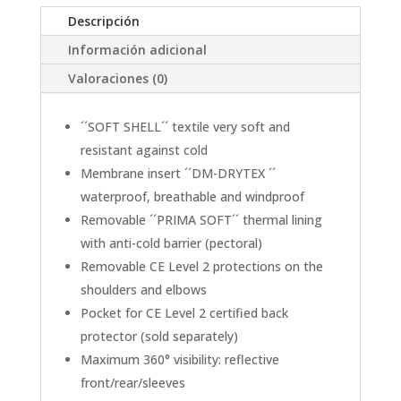
Descripción
Información adicional
Valoraciones (0)
´´SOFT SHELL´´ textile very soft and
resistant against cold
Membrane insert ´´DM-DRYTEX ´´
waterproof, breathable and windproof
Removable ´´PRIMA SOFT´´ thermal lining
with anti-cold barrier (pectoral)
Removable CE Level 2 protections on the
shoulders and elbows
Pocket for CE Level 2 certified back
protector (sold separately)
Maximum 360° visibility: reflective
front/rear/sleeves