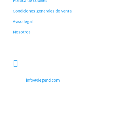
Política de cookies
Condiciones generales de venta
Aviso legal
Nosotros
Dirección

931 562 173

info@degend.com

Avinguda de Barcelona, 26
08970 Sant Joan Despí Barcelona, Spain