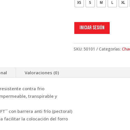
XS
S
M
L
XL
Iniciar sesión
SKU:
50101
Categorías:
Cha
onal
Valoraciones (0)
resistente contra frio
mpermeable, transpirable y
T´´ con barrera anti frío (pectoral)
facilitar la colocación del forro