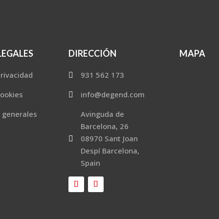
LEGALES
DIRECCIÓN
MAPA
privacidad
931 562 173

cookies
info@degend.com

 generales
Avinguda de
Barcelona, 26
08970 Sant Joan

Despí Barcelona,
Spain