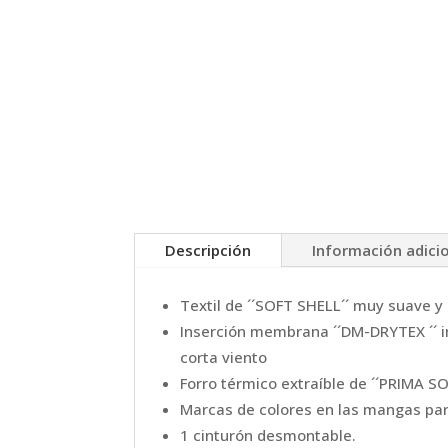
Descripción
Información adici
Textil de ´´SOFT SHELL´´ muy suave y 
Inserción membrana ´´DM-DRYTEX ´´ i
corta viento
Forro térmico extraíble de ´´PRIMA SOF
Marcas de colores en las mangas para 
1 cinturón desmontable.