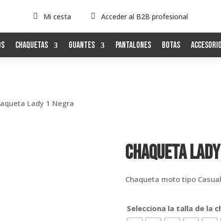

Mi cesta

Acceder al B2B profesional
os
Chaquetas
Guantes
Pantalones
Botas
Accesori
haqueta Lady 1 Negra
Chaqueta Lady
Chaqueta moto tipo Casual
Selecciona la talla de la 