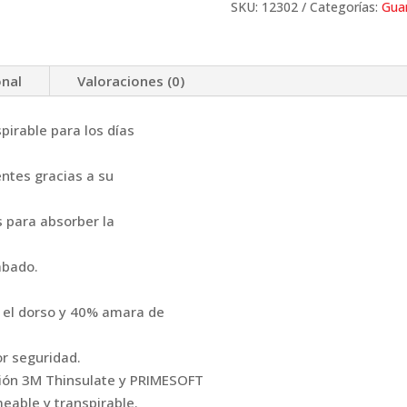
SKU:
12302
Categorías:
Gua
onal
Valoraciones (0)
irable para los días
ntes gracias a su
s para absorber la
abado.
n el dorso y 40% amara de
or seguridad.
rción 3M Thinsulate y PRIMESOFT
able y transpirable.