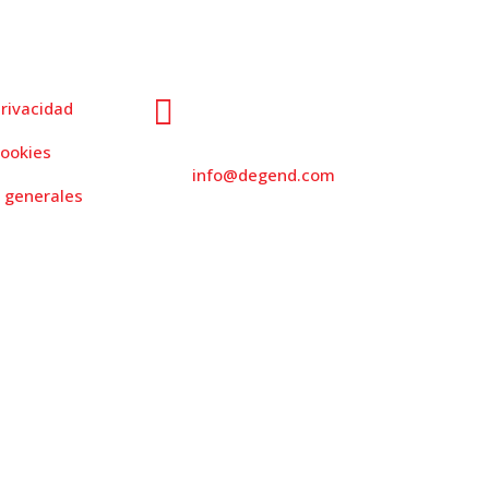
s
Dirección
mapa

privacidad
931 562 173
cookies

info@degend.com
 generales

Avinguda de
Barcelona, 26
08970 Sant Joan
Despí Barcelona,
Spain