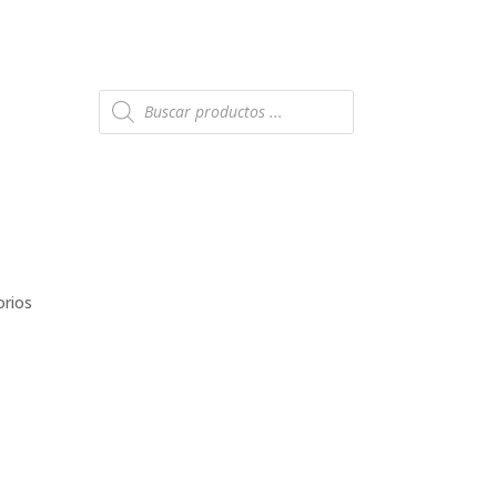
Búsqueda
de
productos
orios